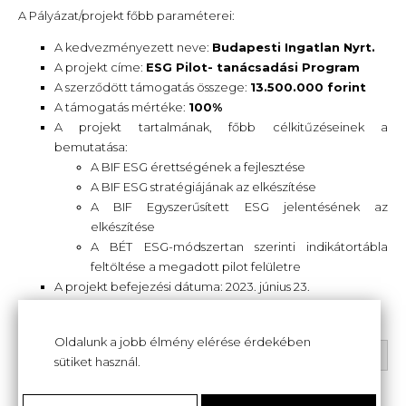
A Pályázat/projekt főbb paraméterei:
A kedvezményezett neve:
Budapesti Ingatlan Nyrt.
A projekt címe:
ESG Pilot- tanácsadási Program
A szerződött támogatás összege:
13.500.000 forint
A támogatás mértéke:
100%
A projekt tartalmának, főbb célkitűzéseinek a
bemutatása:
A BIF ESG érettségének a fejlesztése
A BIF ESG stratégiájának az elkészítése
A BIF Egyszerűsített ESG jelentésének az
elkészítése
A BÉT ESG-módszertan szerinti indikátortábla
feltöltése a megadott pilot felületre
A projekt befejezési dátuma: 2023. június 23.
A projekt azonosító száma:
KMR-1.1.7-17-BÉT-6-008
Oldalunk a jobb élmény elérése érdekében
BÉT Tanúsítvány
sütiket használ.