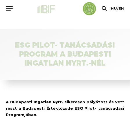
HU
/
EN
ESG PILOT- TANÁCSADÁSI
PROGRAM A BUDAPESTI
INGATLAN NYRT.-NÉL
A Budapesti Ingatlan Nyrt. sikeresen pályázott és vett
részt a Budapesti Értéktőzsde ESG Pilot- tanácsadási
Programjában.