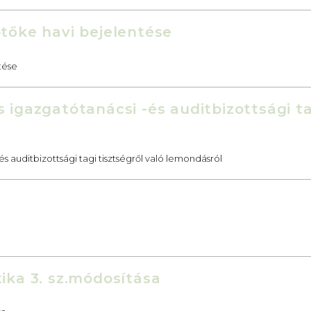
ptőke havi bejelentése
tése
 igazgatótanácsi -és auditbizottsági ta
s auditbizottsági tagi tisztségről való lemondásról
tika 3. sz.módosítása