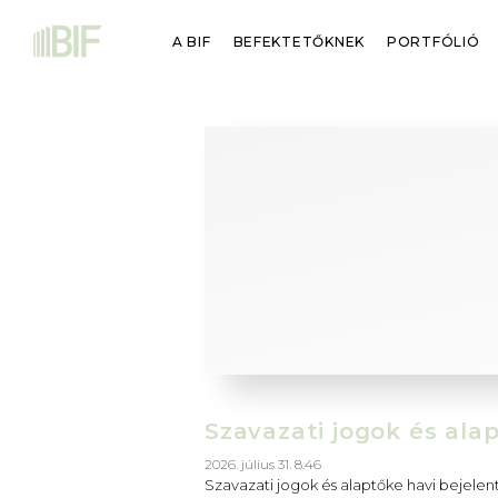
A BIF
BEFEKTETŐKNEK
PORTFÓLIÓ
Szavazati jogok és ala
2026. július 31. 8.46
Szavazati jogok és alaptőke havi bejelen