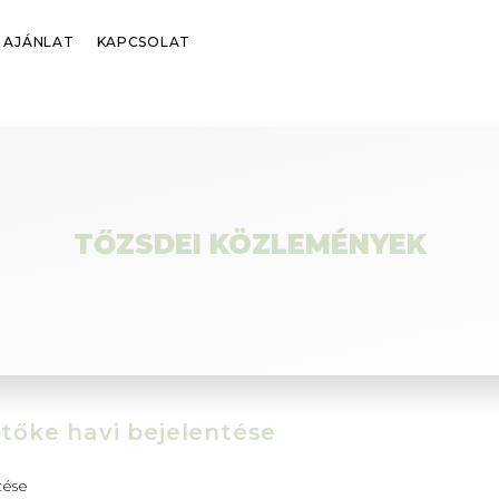
AJÁNLAT
KAPCSOLAT
TŐZSDEI KÖZLEMÉNYEK
ptőke havi bejelentése
tése