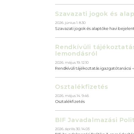
Szavazati jogok és ala
2026. június 1. 8.30
Szavazati jogok és alaptőke havi bejelen
Rendkívüli tájékoztatás
lemondásról
2026. május 19. 12.10
Rendkívüli tájékoztatás igazgatótanácsi -é
Osztalékfizetés
2026. május 14. 9.46
Osztalékfizetés
BIF Javadalmazási Poli
2026. április 30. 14.03