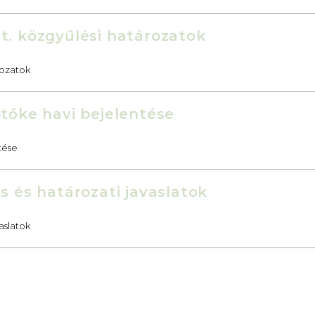
t. közgyűlési határozatok
rozatok
ptőke havi bejelentése
tése
s és határozati javaslatok
aslatok