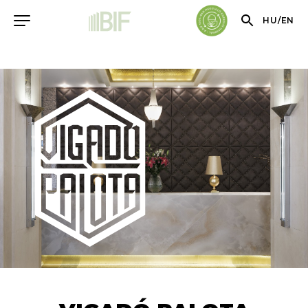
HU
/
EN