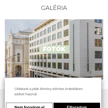
GALÉRIA
FOTÓK
Oldalunk a jobb élmény elérése érdekében
sütiket használ.
Köszönjük érdeklődését.
További kérdésekkel kérjük forduljon hozzánk bizalommal.
Nem fogadom el
Elfogadom