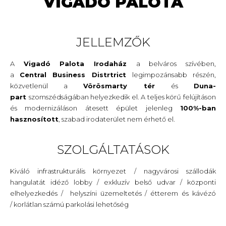
VIGADÓ PALOTA
JELLEMZŐK
A
Vigadó Palota Irodaház
a belváros szívében,
a
Central Business Distrtrict
legimpozánsabb részén,
közvetlenül a
Vörösmarty tér
és
Duna-
part
szomszédságában helyezkedik el. A teljes körű felújításon
és modernizáláson átesett épület jelenleg
100%-ban
hasznosított
, szabad irodaterület nem érhető el.
SZOLGÁLTATÁSOK
Kiváló infrastrukturális környezet / nagyvárosi szállodák
hangulatát idéző lobby / exkluzív belső udvar / központi
elhelyezkedés / helyszíni üzemeltetés / étterem és kávézó
/ korlátlan számú parkolási lehetőség