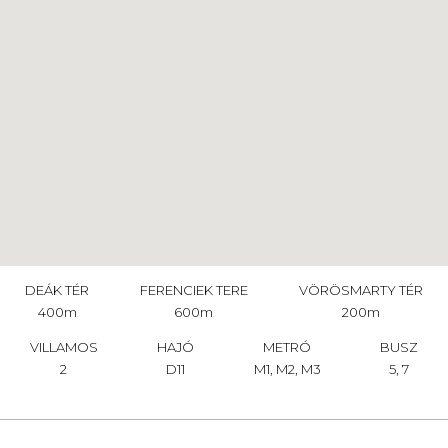
DEÁK TÉR
FERENCIEK TERE
VÖRÖSMARTY TÉR
400m
600m
200m
VILLAMOS
HAJÓ
METRÓ
BUSZ
2
D11
M1, M2, M3
5, 7